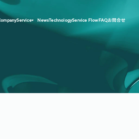
Company
Service
News
Technology
Service Flow
FAQ
お問合せ