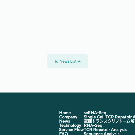
チャー育成基金2024年下期助
To News List 
➔
Home
scRNA-Seq
Company
Single Cell TCR Repatoir A
News
空間トランスクリプトーム解
Technology
RNA-Seq
Service Flow
TCR Repatoir Analysis
FAQ
Sequence Analysis